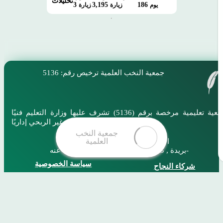
تحليلات
3
3,195
186
يوم
زيارة
زيارة
جمعية النخب العلمية
ترخيص رقم: 5136
جمعية تعليمية مرخصة برقم (5136) تشرف عليها وزارة التعليم فنيًا
والمركز الوطني لتنمية القطاع غير الربحي إداريًا
المملكة العربية السعودية,القصيم
بريدة , طريق عثمان بن عفان -رضي الله عنه-
سياسة الخصوصية
شركاء النجاح
النخب في أرقام