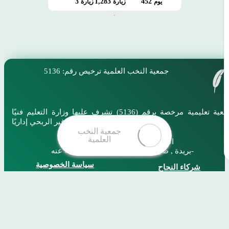
3
1,283
452
يوم
زيارة
زيارة
جمعية النخب العلمية
ترخيص رقم: 5136
جمعية تعليمية مرخصة برقم (5136) تشرف عليها وزارة التعليم فنيًا
والمركز الوطني لتنمية القطاع غير الربحي إداريًا
المملكة العربية السعودية,القصيم
بريدة , طريق عثمان بن عفان -رضي الله عنه-
سياسة الخصوصية
شركاء النجاح
النخب في أرقام