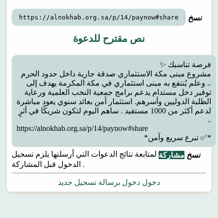
نسخ
https://alnokhab.org.sa/p/14/paynow#share
نص مقترح للدعوة
مشروع مبنى مكة الاستثماري صدقة جارية داخل حدود الحرم
.. وعلم يُنتفع به مبنى استثماري في مكة المكرمة يهدف إلى
توفير دخل مستدام يدعم برامج جمعية النخب العلمية ورعاية
الطلبة الدوليين وأسرهم. استثمار آمن بعائد سنوي يعود مباشرة
لدعم أكثر من 1000 مستفيد . ساهم اليوم لتكون شريكًا في أثرٍ
https://alnokhab.org.sa/p/14/paynow#share
*✅ تبرع سريع وآمن*
لمتابعة نتائج الدعوات التي أرسلتها يلزم تسجيل
مشاركة
نسخ
الدخول قبل المشاركة .
دخول
دخول برسالة
تسجيل جديد