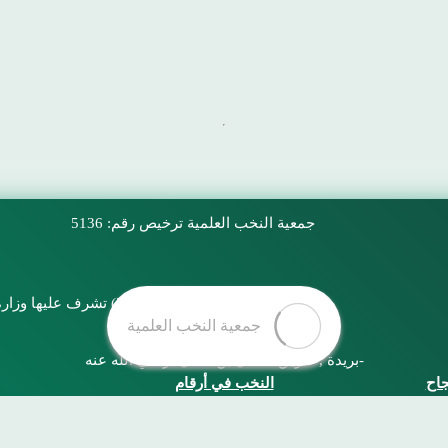
جمعية النخب العلمية
ترخيص رقم: 5136
جمعية تعليمية مرخصة برقم (5136) تشرف عليها وزارة التعليم فنيًا والمركز الوطني لتنمية القطاع غير الربحي إداريًا
المملكة العربية السعودية,القصيم
بريدة , طريق عثمان بن عفان -رضي الله عنه-
جاح
النخب في أرقام