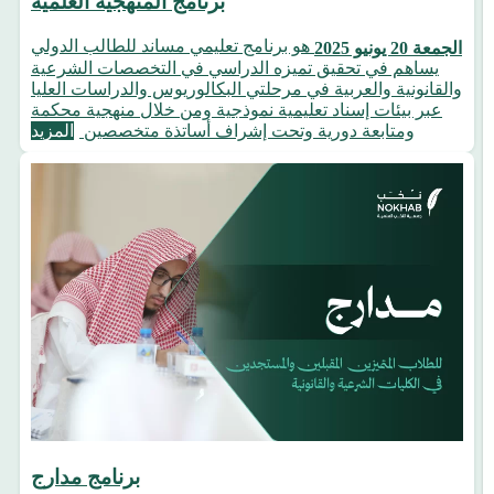
برنامج المنهجية العلمية
هو برنامج تعليمي مساند للطالب الدولي
الجمعة 20 يونيو 2025
يساهم في تحقيق تميزه الدراسي في التخصصات الشرعية
والقانونية والعربية في مرحلتي البكالوريوس والدراسات العليا
عبر بيئات إسناد تعليمية نموذجية ومن خلال منهجية محكمة
ومتابعة دورية وتحت إشراف أساتذة متخصصين
المزيد
برنامج مدارج