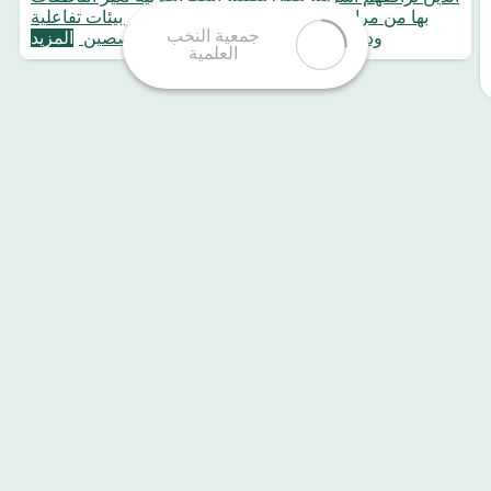
بها من مرافقي الطلبة الدوليين زوجات عبر بيئات تفاعلية
ودروس خاصة من خلال أساتذة متخصصين
المزيد
جمعية النخب العلمية
ترخيص رقم: 5136
جمعية تعليمية مرخصة برقم (5136) تشرف عليها وزارة التعليم فنيًا
والمركز الوطني لتنمية القطاع غير الربحي إداريًا
المملكة العربية السعودية,القصيم
بريدة , طريق عثمان بن عفان -رضي الله عنه-
سياسة الخصوصية
شركاء النجاح
النخب في أرقام